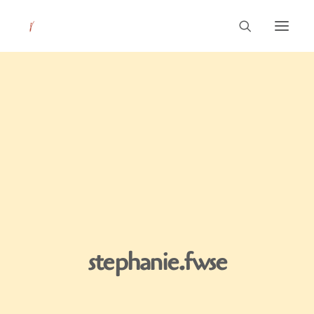
Leitbild
Unsere Schule
Pädagogik
Aktuelles
stephanie.fwse
Service & Kontakt