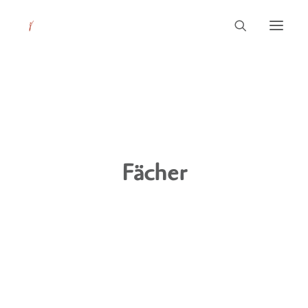
Leitbild
Unsere Schule
Pädagogik
Fächer
Aktuelles
Service & Kontakt